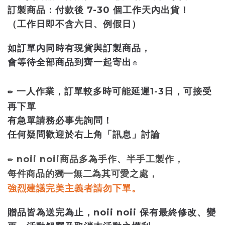
訂製商品：付款後 7-30 個工作天內出貨！
（工作日即不含六日、例假日）
如訂單內同時有現貨與訂製商品，
會等待全部商品到齊一起寄出
☺
一人作業，訂單較多時可能延遲1-3日
，
可接受
✏
再下單
有急單請務必事先詢問！
任何疑問歡迎於右上角「訊息」討論
，
noii noii商品多為手作、半手工製作
✏
每件商品的獨一無二為其可愛之處
，
。
強烈建議完美主義者請勿下單
贈品皆為送完為止，noii noii 保有最終修改、變