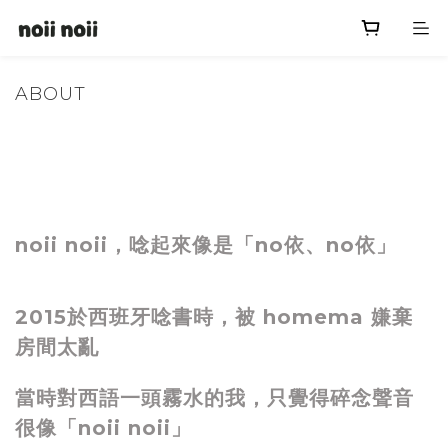
ABOUT
noii noii，唸起來像是「no依、no依」
2015於西班牙唸書時，被 homema 嫌棄
房間太亂
當時對西語一頭霧水的我，只覺得碎念聲音
很像「noii noii」