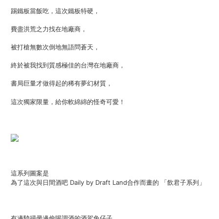
踢鐵板當飯吃，這次鐵板特硬，
費盡洪荒之力找在地廠商，
被打槍無數次倒地無語問蒼天，
終於被我找到質感極佳的台灣在地廠商，
書局巨量才做得起的稀有夢幻材質，
這次獨家限量，給你軟綿綿的怪奇可愛！
這系列圖案是
為了這次與日間酒吧 Daily by Draft Land合作而畫的 「飲君子系列」
有邊騎掃帚邊偷喝調酒的酒駕兔仔子