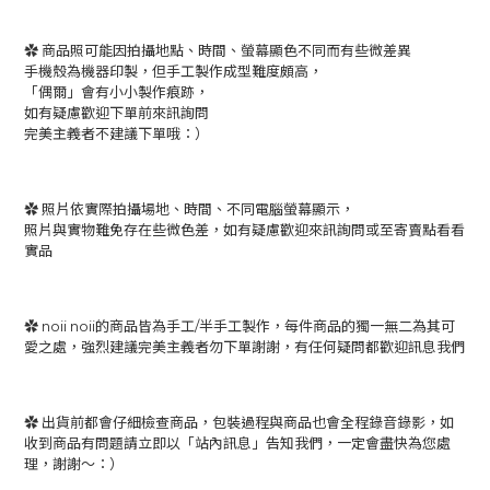
✿ 商品照可能因拍攝地點、時間、螢幕顯色不同而有些微差異
手機殼為機器印製，但手工製作成型難度頗高，
「偶爾」會有小小製作痕跡，
如有疑慮歡迎下單前來訊詢問
完美主義者不建議下單哦：）
✿ 照片依實際拍攝場地、時間、不同電腦螢幕顯示，
照片與實物難免存在些微色差，如有疑慮歡迎來訊詢問或至寄賣點看看
實品
✿ noii noii的商品皆為手工/半手工製作，每件商品的獨一無二為其可
愛之處，強烈建議完美主義者勿下單謝謝，有任何疑問都歡迎訊息我們
✿ 出貨前都會仔細檢查商品，包裝過程與商品也會全程錄音錄影，如
收到商品有問題請立即以「站內訊息」告知我們，一定會盡快為您處
理，謝謝～：）