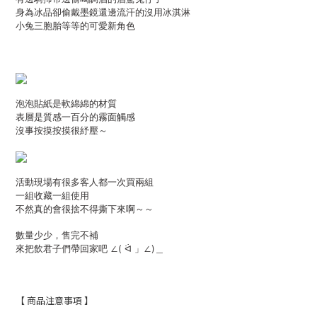
身為冰品卻偷戴墨鏡還邊流汗的沒用冰淇淋
小兔三胞胎等等的可愛新角色
泡泡貼紙是軟綿綿的材質
表層是質感一百分的霧面觸感
沒事按摸按摸很紓壓～
活動現場有很多客人都一次買兩組
一組收藏一組使用
不然真的會很捨不得撕下來啊～～
數量少少，售完不補
來把飲君子們帶回家吧 ∠( ᐛ 」∠)＿
【 商品注意事項 】